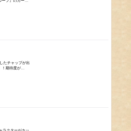
ループ』のカー…
装したチャップが出
！！期待度が…
キャラクターがカッ