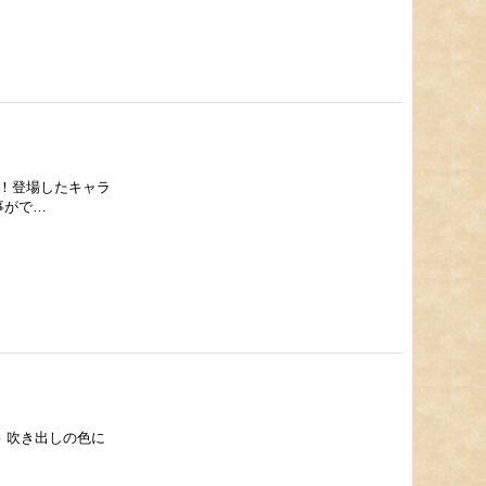
現！登場したキャラ
事がで…
 吹き出しの色に