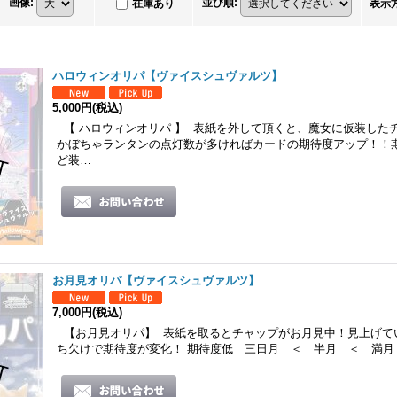
画像
:
並び順
:
在庫あり
表示
ハロウィンオリパ【ヴァイスシュヴァルツ】
5,000円
(税込)
【 ハロウィンオリパ 】 表紙を外して頂くと、魔女に仮装した
かぼちゃランタンの点灯数が多ければカードの期待度アップ！！
ど装…
お月見オリパ【ヴァイスシュヴァルツ】
7,000円
(税込)
【お月見オリパ】 表紙を取るとチャップがお月見中！見上げて
ち欠けで期待度が変化！ 期待度低 三日月 ＜ 半月 ＜ 満月