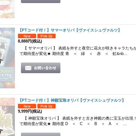
【PTコード付！】サマーオリパ【ヴァイスシュヴァルツ】
8,888円
(税込)
【 サマーオリパ 】 表紙を外すと夜空に花火が咲きキャラたち
で期待度が変化★ 期待度 青 ＜ 緑 ＜ 赤 ＜ 虹&nb…
【PTコード付！】神願宝珠オリパ【ヴァイスシュヴァルツ】
9,999円
(税込)
【 神願宝珠オリパ 】 表紙を外すと古き神殿の奥に宝玉が出現
で期待度が変化★ 期待度 D ＜ C ＜ B ＜ A ＜ …