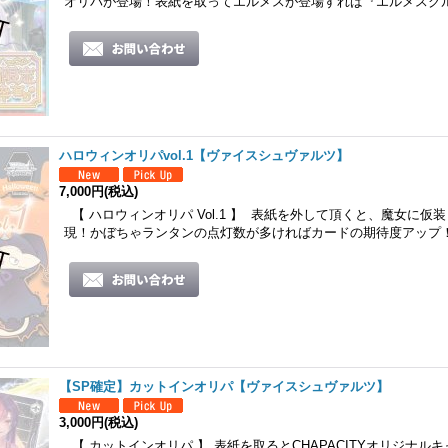
オリパが登場！表紙を取ってエルメスが登場すれば『エルメスグ
ハロウィンオリパvol.1【ヴァイスシュヴァルツ】
7,000円
(税込)
【 ハロウィンオリパ Vol.1 】 表紙を外して頂くと、魔女に仮
現！かぼちゃランタンの点灯数が多ければカードの期待度アップ
【SP確定】カットインオリパ【ヴァイスシュヴァルツ】
3,000円
(税込)
【 カットインオリパ 】 表紙を取るとCHAPACITYオリジナル