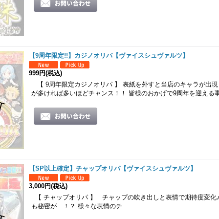
【9周年限定!!】カジノオリパ【ヴァイスシュヴァルツ】
999円
(税込)
【 9周年限定カジノオリパ 】 表紙を外すと当店のキャラが出
が多ければ多いほどチャンス！！ 皆様のおかげで9周年を迎える
【SP以上確定】チャップオリパ【ヴァイスシュヴァルツ】
3,000円
(税込)
【 チャップオリパ 】 チャップの吹き出しと表情で期待度変化♪
も秘密が…！？ 様々な表情のチ…