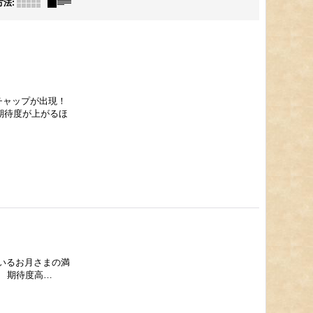
方法
:
チャップが出現！
期待度が上がるほ
いるお月さまの満
 期待度高…