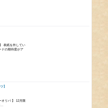
 】 表紙を外してい
ードの期待度がア
ルツ】
オリパ 】 12月限
作…