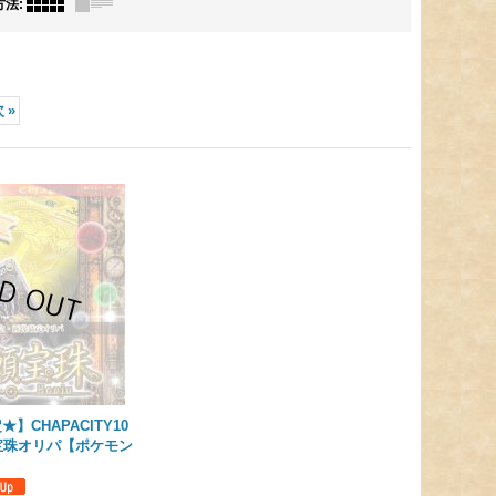
方法
:
次
»
★】CHAPACITY10
宝珠オリパ【ポケモン