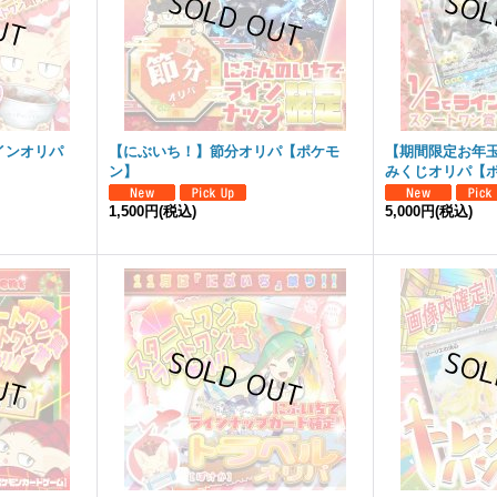
インオリパ
【にぶいち！】節分オリパ【ポケモ
【期間限定お年玉
ン】
みくじオリパ【
1,500円
(税込)
5,000円
(税込)