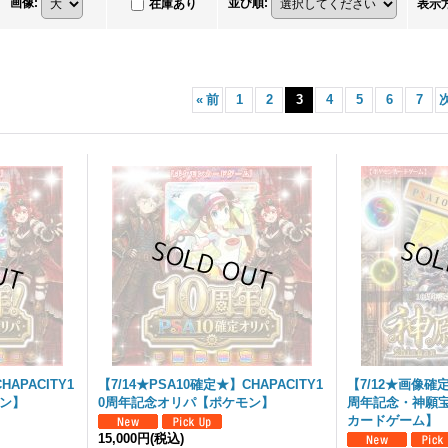
画像
:
並び順
:
在庫あり
表示
«
前
1
2
3
4
5
6
7
HAPACITY1
【7/14★PSA10確定★】CHAPACITY1
【7/12★画像確定
モン】
0周年記念オリパ【ポケモン】
周年記念・神願
カードゲーム】
15,000円
(税込)