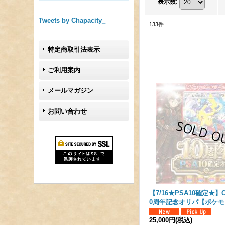
表示数
:
Tweets by Chapacity_
133
件
特定商取引法表示
ご利用案内
メールマガジン
お問い合わせ
【7/16★PSA10確定★】C
0周年記念オリパ【ポケ
25,000円
(税込)