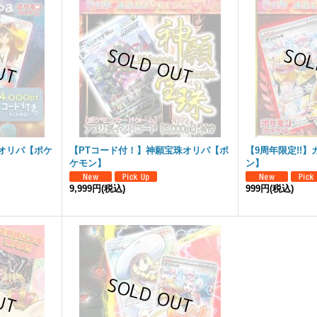
オリパ【ポケ
【PTコード付！】神願宝珠オリパ【ポ
【9周年限定!!
ケモン】
ン】
9,999円
(税込)
999円
(税込)