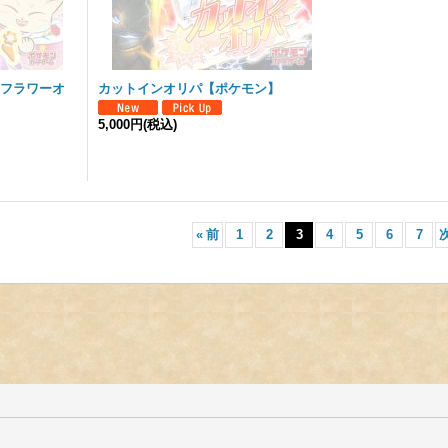
】フラワーオ
カットインオリパ【ポケモン】
5,000円
(税込)
«
前
1
2
3
4
5
6
7