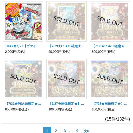
1DAYオリパ【ヴァイスシュヴァルツ】
【7/29★PSA10確定★】CHAPACITY10周年記念オリパ【SDBH】
【7/30★PSA10確定★】CHAPACITY10周年記念オリパ【ポケモン】
2,000円
(税込)
20,000円
(税込)
800,000円
(税込)
【7/31★PSA10確定★】CHAPACITY10周年記念オリパ【DBFW】
【7/27★画像確定★】CHAPACITY10周年記念・神願宝珠オリパ【ポケモンカードゲーム】
【7/28★画像確定★】CHAPACITY10周年記念・神願宝珠オリパ【DBFW】
850,000円
(税込)
100,000円
(税込)
180,000円
(税込)
(15件/132件)
...
1
2
3
9
次
»